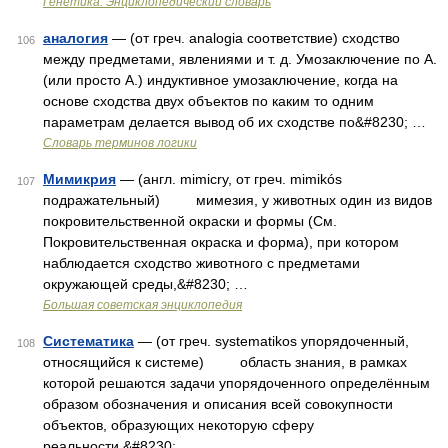
Генетика. Энциклопедический словарь
аналогия
— (от греч. analogia соответствие) сходство
106
между предметами, явлениями и т. д. Умозаключение по А.
(или просто А.) индуктивное умозаключение, когда на
основе сходства двух объектов по каким то одним
параметрам делается вывод об их сходстве по&#8230; …
Словарь терминов логики
Мимикрия
— (англ. mimicry, от греч. mimikós
107
подражательный) мимезия, у животных один из видов
покровительственной окраски и формы (См.
Покровительственная окраска и форма), при котором
наблюдается сходство животного с предметами
окружающей среды,&#8230; …
Большая советская энциклопедия
Систематика
— (от греч. systematikos упорядоченный,
108
относящийся к системе) область знания, в рамках
которой решаются задачи упорядоченного определённым
образом обозначения и описания всей совокупности
объектов, образующих некоторую сферу
реальности.&#8230; …