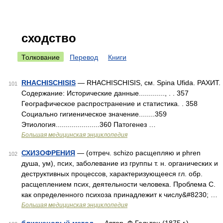
сходство
Толкование
Перевод
Книги
RHACHISCHISIS
— RHACHISCHISIS, см. Spina Ufida. РАХИТ.
101
Содержание: Исторические данные............., . . 357
Географическое распространение и статистика. . 358
Социально гигиеническое значение........359
Этиология......................360 Патогенез …
Большая медицинская энциклопедия
СХИЗОФРЕНИЯ
— (отгреч. schizo расщепляю и phren
102
душа, ум), псих, заболевание из группы т. н. органических и
деструктивных процессов, характеризующееся гл. обр.
расщеплением псих, деятельности человека. Проблема С.
как определенного психоза принадлежит к числу&#8230; …
Большая медицинская энциклопедия