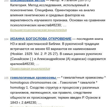
близнецовый метод
— Автор. Ф.Гальтон (1875 г.)
103
Категория. Метод исследования, используемый в
психогенетике. Специфика. Ориентирован на анализ
влияния генетических и средовых факторов на
вариативность изучаемого признака. Основан на сравнении
психологических качеств&#8230; …
Большая психологическая энциклопедия
ИОАННА БОГОСЛОВА ОТКРОВЕНИЕ
— последняя книга
104
НЗ и всей христианской Библии. В рукописной традиции
встречается не менее 60 вариантов ее наименования
(Hoskier. 1929. Vol. 2. P. 25 27). В самых ранних рукописях
(Синайском ( ) и Александрийском (А) кодексах) содержится
краткое&#8230; …
Православная энциклопедия
гомологичные хромосомы
— * гамалагічныя храмасомы *
105
homologous chromosomes см. . Гомология * гамалогія *
homology 1. Сходство структур и процессов у различных
организмов, являющееся, как правило, следствием
общности их происхождения; термин введен Р. Оуэном в
1843 г. 2.&#8230; …