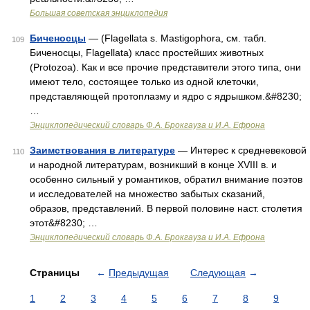
Большая советская энциклопедия
Биченосцы
— (Flagellata s. Mastigophora, см. табл.
109
Биченосцы, Flagellata) класс простейших животных
(Protozoa). Как и все прочие представители этого типа, они
имеют тело, состоящее только из одной клеточки,
представляющей протоплазму и ядро с ядрышком.&#8230;
…
Энциклопедический словарь Ф.А. Брокгауза и И.А. Ефрона
Заимствования в литературе
— Интерес к средневековой
110
и народной литературам, возникший в конце XVIII в. и
особенно сильный у романтиков, обратил внимание поэтов
и исследователей на множество забытых сказаний,
образов, представлений. В первой половине наст. столетия
этот&#8230; …
Энциклопедический словарь Ф.А. Брокгауза и И.А. Ефрона
Страницы
←
Предыдущая
Следующая
→
1
2
3
4
5
6
7
8
9